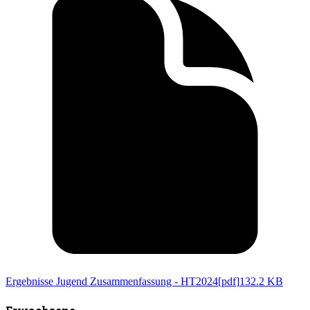
Ergebnisse Jugend Zusammenfassung - HT2024
[
pdf
]
132.2 KB