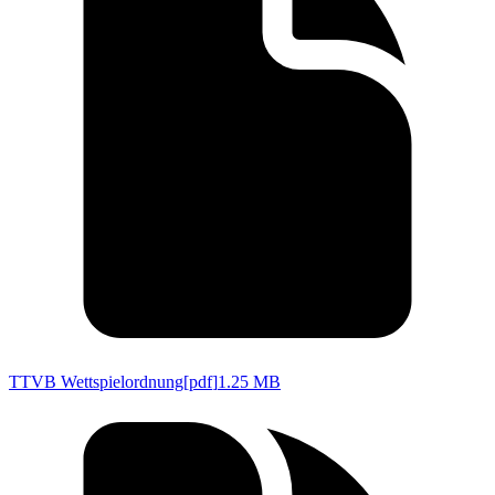
TTVB Wettspielordnung
[
pdf
]
1.25 MB