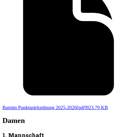
Barnim Punktspielordnung 2025-2026
[
pdf
]
923.79 KB
Damen
1. Mannschaft