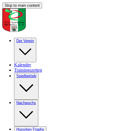
Skip to main content
Der Verein
Kalender
Trainingszeiten
Spielbetrieb
Nachwuchs
Hussiten-Trophy