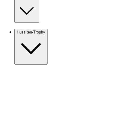
Hussiten-Trophy